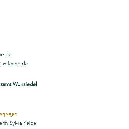
ine.de
xis-kalbe.de
nzamt Wunsiedel
omepage:
erin Sylvia Kalbe