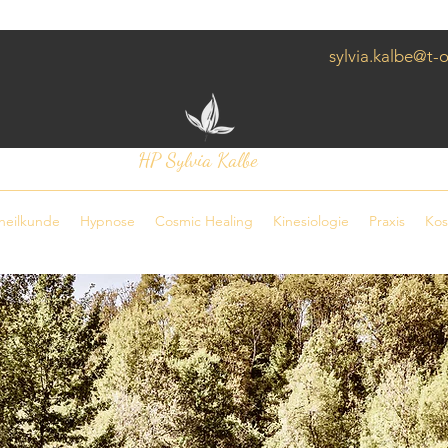
e
sylvia.kalbe@t-
HP Sylvia Kalbe
heilkunde
Hypnose
Cosmic Healing
Kinesiologie
Praxis
Kos