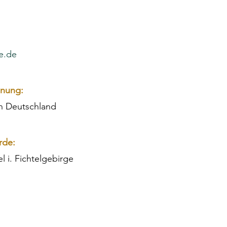
ne.de
hnung:
 in Deutschland
rde:
 i. Fichtelgebirge