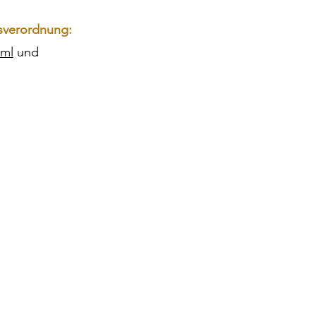
gsverordnung:
tml
und