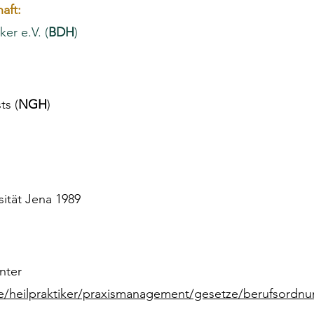
aft:
er e.V. (
BDH
)
ts (
NGH
)
sität Jena 1989
nter
e/heilpraktiker/praxismanagement/gesetze/berufsordnu