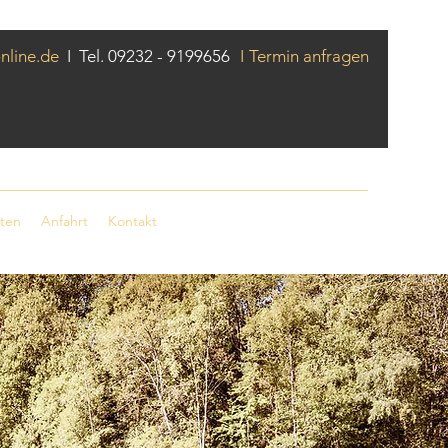
online.de
I Tel. 09232 - 9199656
I
Termin anfragen
ten
Anfahrt
Kontakt