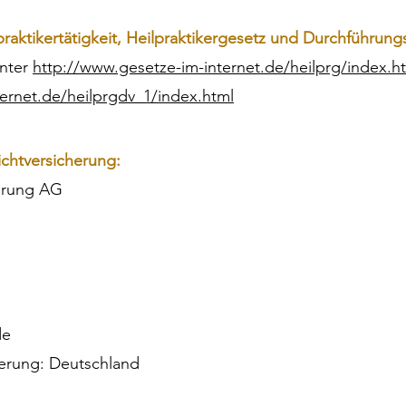
raktikertätigkeit, Heilpraktikergesetz und Durchführun
unter
http://www.gesetze-im-internet.de/heilprg/index.h
ernet.de/heilprgdv_1/index.html
ichtversicherung:
erung AG
de
erung: Deutschland