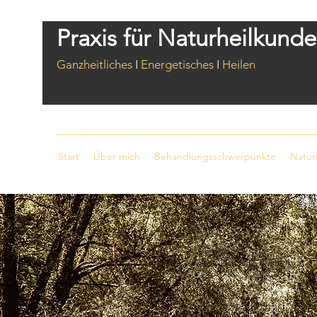
Praxis für Naturheilkund
Ganzheitliches
I
Energetisches
I
Heilen
Start
Über mich
Behandlungsschwerpunkte
Natur