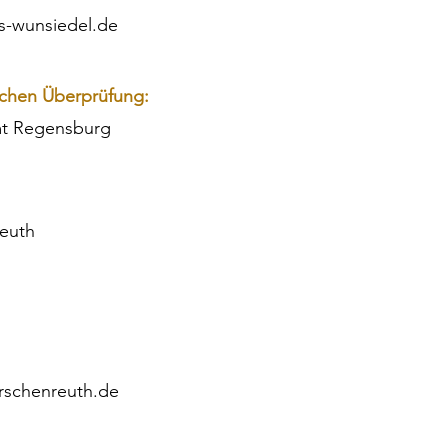
is-wunsiedel.de
ichen Überprüfung:
mt Regensburg
euth
rschenreuth.de